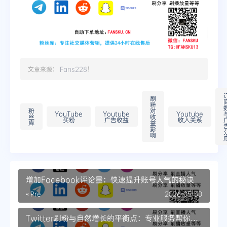
文章来源：
Fans228
！
刷
粉
粉
对
YouTube
Youtube
Youtube
丝
收
买粉
广告收益
收入关系
库
益
影
响
增加Facebook评论量：快速提升账号人气的秘诀
« Pre
2026-05-30
Twitter刷粉与自然增长的平衡点：专业服务帮你节