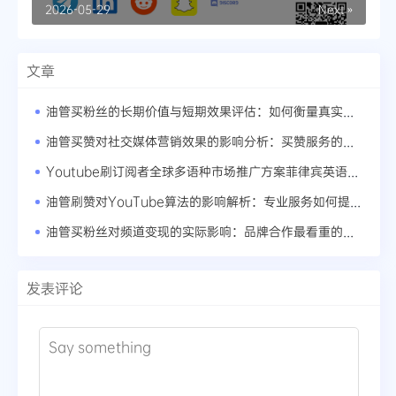
省时间与成本
2026-05-29
Next »
文章
油管买粉丝的长期价值与短期效果评估：如何衡量真实粉丝的转化率
油管买赞对社交媒体营销效果的影响分析：买赞服务的全球市场趋势
Youtube刷订阅者全球多语种市场推广方案菲律宾英语内容创作要点
油管刷赞对YouTube算法的影响解析：专业服务如何提升内容曝光率
油管买粉丝对频道变现的实际影响：品牌合作最看重的频道数据
发表评论