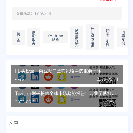
文章来源：
Fans228
！
社
刷
跨
刷
交
内
粉
赞
平
粉
Youtube
媒
容
丝
刷
台
服
刷粉
体
变
库
浏
引
务
矩
现
览
流
阵
FB买粉丝：商业账户营销策略中的重要一环
« Pre
2026-05-11
Twitter刷千粉的全球市场趋势报告：专业团队打造
的精准增长方案
2026-05-11
Next »
文章