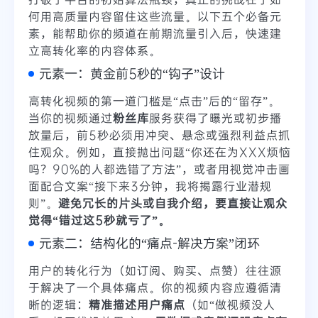
何用高质量内容留住这些流量。以下五个必备元
素，能帮助你的频道在前期流量引入后，快速建
立高转化率的内容体系。
元素一：黄金前5秒的“钩子”设计
高转化视频的第一道门槛是“点击”后的“留存”。
当你的视频通过
粉丝库
服务获得了曝光或初步播
放量后，前5秒必须用冲突、悬念或强烈利益点抓
住观众。例如，直接抛出问题“你还在为XXX烦恼
吗？90%的人都选错了方法”，或者用视觉冲击画
面配合文案“接下来3分钟，我将揭露行业潜规
则”。
避免冗长的片头或自我介绍，要直接让观众
觉得“错过这5秒就亏了”。
元素二：结构化的“痛点-解决方案”闭环
用户的转化行为（如订阅、购买、点赞）往往源
于解决了一个具体痛点。你的视频内容应遵循清
晰的逻辑：
精准描述用户痛点
（如“做视频没人