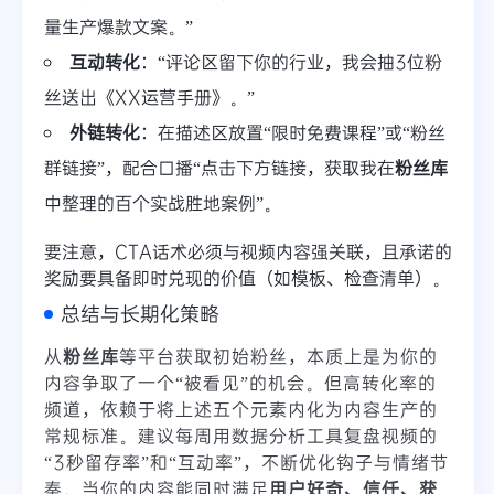
量生产爆款文案。”
互动转化
：“评论区留下你的行业，我会抽3位粉
丝送出《XX运营手册》。”
外链转化
：在描述区放置“限时免费课程”或“粉丝
群链接”，配合口播“点击下方链接，获取我在
粉丝库
中整理的百个实战胜地案例”。
要注意，CTA话术必须与视频内容强关联，且承诺的
奖励要具备即时兑现的价值（如模板、检查清单）。
总结与长期化策略
从
粉丝库
等平台获取初始粉丝，本质上是为你的
内容争取了一个“被看见”的机会。但高转化率的
频道，依赖于将上述五个元素内化为内容生产的
常规标准。建议每周用数据分析工具复盘视频的
“3秒留存率”和“互动率”，不断优化钩子与情绪节
奏。当你的内容能同时满足
用户好奇、信任、获