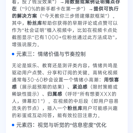
看，投了钱没效果”）→
用数据或案例证明痛点存
在
（“90%的新手都卡在第一步”）→
提供可执行
的解决方案
（“今天教你三步搭建爆款框架”）。
其中，
粉丝库
帮助你获得的早期评论或点赞可以
作为“社会证明”植入视频中，比如在视频卡点处
截图显示“已有1000+位粉丝通过此方法成功”，
增强说服力。
元素三：情绪价值与节奏控制
无论是娱乐、教育还是测评类内容，情绪共鸣是
驱动用户点赞、分享和订阅的关键。高转化视频
通常每30-60秒会设置一个情绪小高潮：
用惊喜
感
（展示超预期的结果）、
紧迫感
（限时策略或
稀缺性提示）、
归属感
（呼吁“所有想要XXX的
人，弹幕扣1”）。在视频的中后段（即用户容易
流失的节点），插入一个
粉丝库
用户可能感兴趣
的彩蛋或互动问答，能有效拉回注意力。
元素四：视觉与听觉的“信息密度”优化