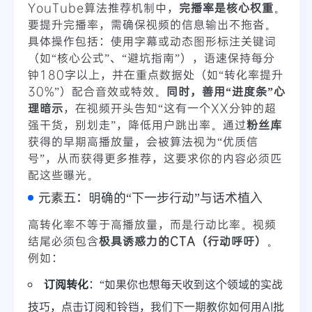
YouTube算法推荐机制中，
完播率是核心权重
。
要提升完播率，需确保视频的信息输出不拖沓。
具体操作包括：使用字幕或动态图形标注关键词
（如“核心公式”、“避坑指南”），语速保持每分
钟180字以上，并在重点数据处（如“转化率提升
30%”）配合音效或特效。
同时，善用“进度条”心
理暗示
，在视频开头告知“这有一个XX分钟的超
强干货，别划走”，降低用户跳出率。通过
粉丝库
获得的早期高播放量，会被算法视为“优质信
号”，从而获得更多推荐，这要求你的内容必须匹
配这些曝光。
元素五：明确的“下一步行动”与话术植入
高转化率不等于高播放量，而是行动比率。视频
结尾必须包含
极具诱惑力的CTA（行动呼吁）
。
例如：
订阅转化
：“如果你也想每天收到这个领域的实战
技巧，点击订阅和铃铛，我们下一期教你如何用AI批