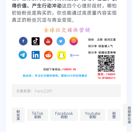
得价值、产生行动冲动
这四个心理阶段时，哪怕
初始粉丝是购买的，你也能通过高质量内容实现
真正的粉丝沉淀与商业变现。
文章来源：
Fans228
！
视
粉
频
TikTok
Facebook
Youtube
刷
丝
转
刷粉
刷粉
刷粉
赞
库
化
率