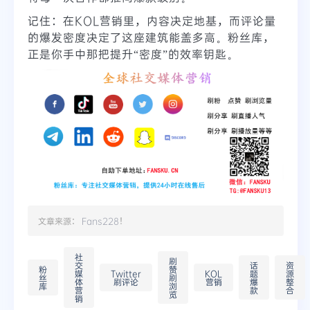
记住：在KOL营销里，内容决定地基，而评论量
的爆发密度决定了这座建筑能盖多高。粉丝库，
正是你手中那把提升“密度”的效率钥匙。
文章来源：
Fans228
！
社
刷
交
话
资
粉
赞
媒
Twitter
KOL
题
源
丝
刷
体
刷评论
营销
爆
整
库
浏
营
款
合
览
销