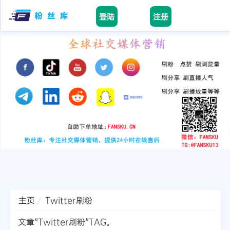
登陆
注册
Home
facebook
tiktok
youtube
instagram
twitter
telegram
主页
Twitter刷粉
文章"Twitter刷粉"TAG。