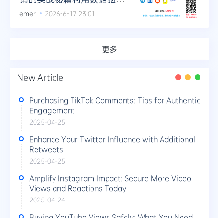
营销决策
emer
2026-6-17 23:01
更多
New Article
Purchasing TikTok Comments: Tips for Authentic
Engagement
2025-04-25
Enhance Your Twitter Influence with Additional
Retweets
2025-04-25
Amplify Instagram Impact: Secure More Video
Views and Reactions Today
2025-04-24
Buying YouTube Views Safely: What You Need