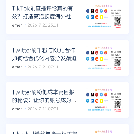
TikTok刷直播评论真的有
效？打造高活跃度海外社媒
账号的基石
emer
2026-7-22 23:01
Twitter刷千粉与KOL合作
如何结合优化内容分发渠道
emer
2026-7-21 07:01
Twitter刷粉低成本高回报
的秘诀：让你的账号成为行
业权威
emer
2026-7-11 07:01
Tiktok刷粉丝与账号权重提