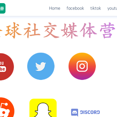
Home
facebook
tiktok
yout
册