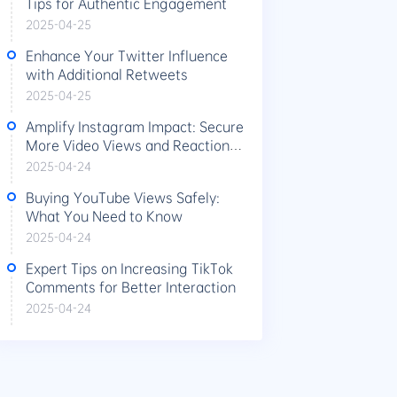
Tips for Authentic Engagement
2025-04-25
Enhance Your Twitter Influence
with Additional Retweets
2025-04-25
Amplify Instagram Impact: Secure
More Video Views and Reactions
Today
2025-04-24
Buying YouTube Views Safely:
What You Need to Know
2025-04-24
Expert Tips on Increasing TikTok
Comments for Better Interaction
2025-04-24