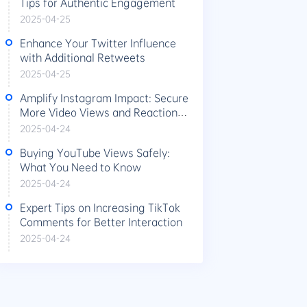
Tips for Authentic Engagement
2025-04-25
Enhance Your Twitter Influence
with Additional Retweets
2025-04-25
Amplify Instagram Impact: Secure
More Video Views and Reactions
Today
2025-04-24
Buying YouTube Views Safely:
What You Need to Know
2025-04-24
Expert Tips on Increasing TikTok
Comments for Better Interaction
2025-04-24