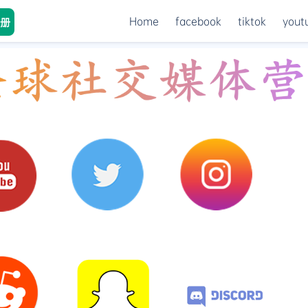
Home
facebook
tiktok
yout
册