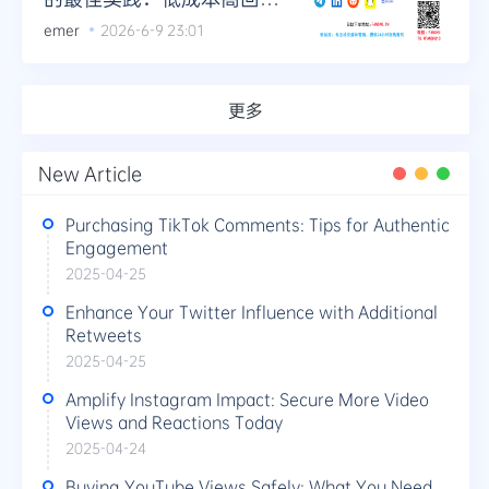
的营销策略
emer
2026-6-9 23:01
更多
New Article
Purchasing TikTok Comments: Tips for Authentic
Engagement
2025-04-25
Enhance Your Twitter Influence with Additional
Retweets
2025-04-25
Amplify Instagram Impact: Secure More Video
Views and Reactions Today
2025-04-24
Buying YouTube Views Safely: What You Need