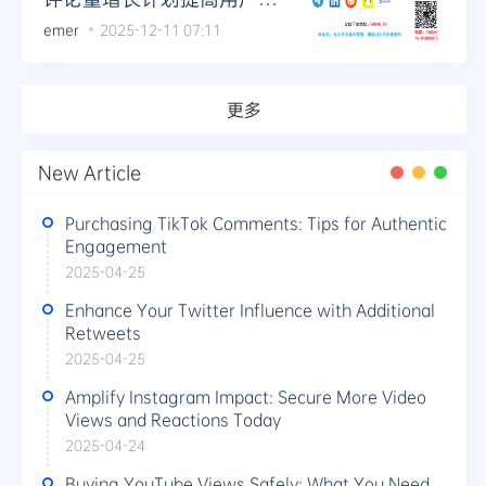
与度
emer
2025-12-11 07:11
更多
New Article
Purchasing TikTok Comments: Tips for Authentic
Engagement
2025-04-25
Enhance Your Twitter Influence with Additional
Retweets
2025-04-25
Amplify Instagram Impact: Secure More Video
Views and Reactions Today
2025-04-24
Buying YouTube Views Safely: What You Need