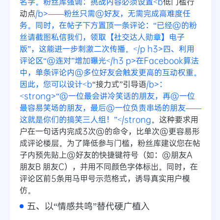
名字。粉丝库强调：挑战内容必须设置<b
低门槛行
动点
/b>——粉丝只需@好友，无需完成高难度任
务。同时，在帖子下方置顶一条评论：“已经@的粉
丝请截图私信我们，领取【社交达人勋章】电子
版”，这能进一步刺激二次传播。</p
h3>四、利用
评论区“@连对”增加曝光</h3
p>在Facebook算法
中，单条评论内@多位好友会触发更高的互动权重。
因此，您可以设计<b
“接力式”引导语
/b>：
<strong>“@一位最会讲冷笑话的朋友，再@一位
最容易笑场的朋友，最后@一位负责串场的朋友——
这就是你们的搞笑三人组！”</strong
。这种要求用
户在一句话内完成3次@的命令，比单次@更容易形
成评论楼层。为了降低参与门槛，粉丝库建议您在帖
子内预先贴上@好友的快捷键符号（如：@朋友A
朋友B 朋友C），并用不同颜色字体标出。同时，在
评论区前5条用马甲号示范格式，诱导真实用户模
仿。
五、以“情感共鸣”替代硬广植入