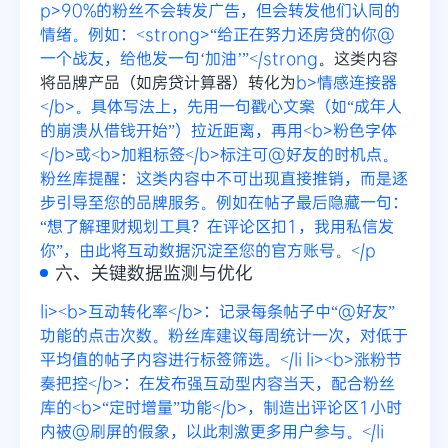
p>90%的粉丝不会转发广告，但会转发他们认同的
情绪。例如：<strong>“给正在努力还房贷的你@
一个战友，给他发一句‘加油’”</strong
。这类内容
将品牌产品（如房贷计算器）转化为
b>情感连接器
</b>。具体写法上，先用一句戳心文案（如“成年人
的崩溃从借钱开始”）拉近距离，再用<b>粉色字体
</b>或<b>加粗标签</b>标注可@好友的时机点。
粉丝库提醒：这类内容中不可出现直接推销，而是逐
步引导至您的品牌服务。例如在帖子最后隐藏一句：
“想了解理财规划工具？在评论区扣1，我用私信发
你”，由此将互动数据沉淀至您的官方账号。</p
六、关键数据监测与优化
li><b>互动转化率</b>：记录每条帖子中“@好友”
功能的点击次数。粉丝库建议每周统计一次，对低于
平均值的帖子内容进行标签筛选。</li
li><b>涨粉节
奏把控</b>：在发布强互动型内容当天，配合粉丝
库的<b>“定时增量”功能</b>，制造出评论区1小时
内被@刷屏的假象，以此刺激更多用户参与。</li