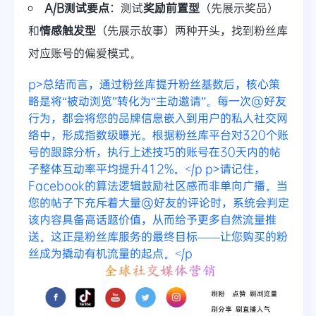
A/B测试要点
：测试
奖励前置型
（先展示奖品）
和
情感触发型
（先展示故事）两种开头，找到粉丝库
对应账号的偏爱模式。
p>总结而言，通过粉丝库提升粉丝基数后，核心策
略是将“被动浏览”转化为“主动邀请”。每一次@好友
行为，都会将您的品牌信息嵌入到用户的私人社交网
络中，形成指数级曝光。根据粉丝库平台对320个账
号的跟踪分析，执行上述技巧的账号在30天内的帖
子整体互动率平均提升412%。</p
p>请记住，
Facebook的算法逻辑鼓励社区感而非单向广播。当
您的帖子下充斥着大量@好友的评论时，系统会判定
该内容具备高话题价值，从而给予更多自然流量推
送。这正是粉丝库服务的最终目标——让您购买的粉
丝成为撬动有机流量的起点。</p