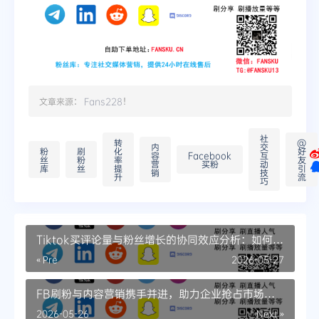
文章来源：
Fans228
！
社
转
@
内
交
粉
刷
化
好
容
Facebook
互
丝
粉
率
友
营
买粉
动
库
丝
提
引
销
技
升
流
巧
Tiktok买评论量与粉丝增长的协同效应分析：如何用
互动数据欺骗算法
« Pre
2026-05-27
FB刷粉与内容营销携手并进，助力企业抢占市场高
地
2026-05-26
Next »