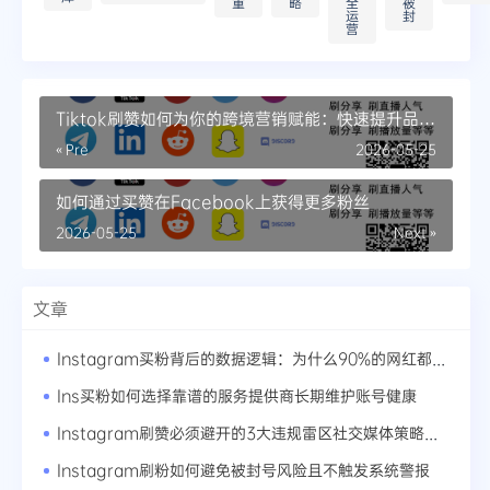
重
略
全
被
运
封
营
Tiktok刷赞如何为你的跨境营销赋能：快速提升品牌
国际影响力的秘诀
« Pre
2026-05-25
如何通过买赞在Facebook上获得更多粉丝
2026-05-25
Next »
文章
Instagram买粉背后的数据逻辑：为什么90%的网红都在用这套方法论
Ins买粉如何选择靠谱的服务提供商长期维护账号健康
Instagram刷赞必须避开的3大违规雷区社交媒体策略的灰色地带
Instagram刷粉如何避免被封号风险且不触发系统警报