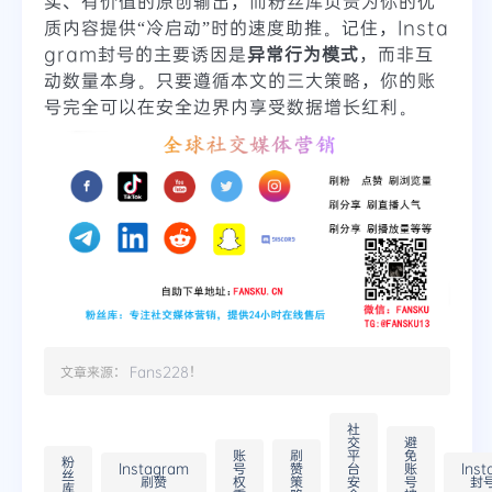
实、有价值的原创输出，而粉丝库负责为你的优
质内容提供“冷启动”时的速度助推。记住，Insta
gram封号的主要诱因是
异常行为模式
，而非互
动数量本身。只要遵循本文的三大策略，你的账
号完全可以在安全边界内享受数据增长红利。
文章来源：
Fans228
！
社
交
避
账
刷
平
免
粉
Instagram
号
赞
台
账
Ins
丝
刷赞
权
策
安
号
封
库