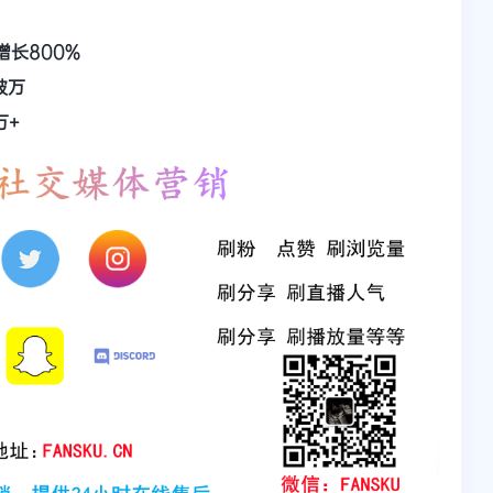
增长800%
破万
万+