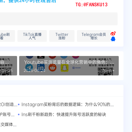
tube刷
TikTok直播
Twitter
Telegram会员
观看
人气
涨粉
增长
内容策
Youtube买浏览量在全球化营销中的角色：如
何用数据优化全球营销策略
-06-25
2025-06-24
Next »
Instagram买赞后如何通过数据分析优化ROI创造长期价值
Instagram买粉背后的数据逻辑：为什么90%的网红都在用这套方法论
Ins买粉如何选择靠谱的服务提供商长期维护账号健康
Ins刷千粉新趋势：快速提升账号活跃度的秘诀
Instagram刷赞必须避开的3大违规雷区社交媒体策略的灰色地带