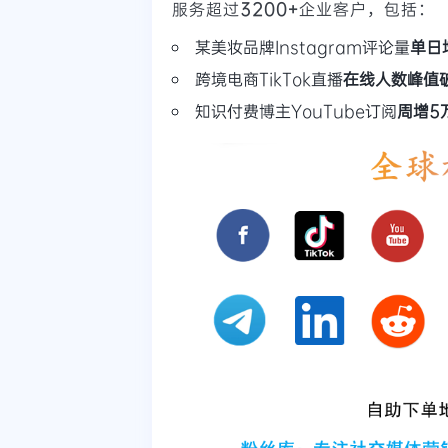
服务超过
3200+
企业客户，包括：
某美妆品牌Instagram评论量
单日
跨境电商TikTok直播
在线人数峰值
知识付费博主YouTube订阅
周增5