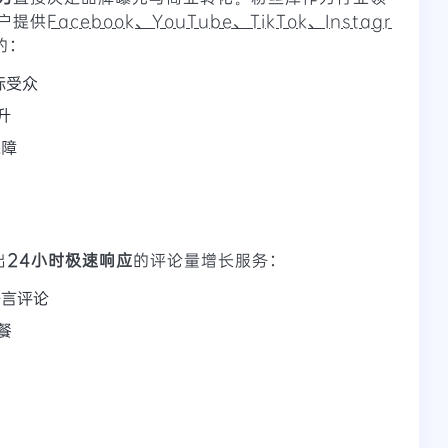
户提供
Facebook、YouTube、TikTok、Instagr
的：
标受众
升
保障
出
24小时极速响应
的评论量增长服务：
语言评论
餐