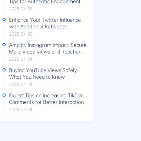
Tips for Authentic Engagement
2025-04-25
Enhance Your Twitter Influence
with Additional Retweets
2025-04-25
Amplify Instagram Impact: Secure
More Video Views and Reactions
Today
2025-04-24
Buying YouTube Views Safely:
What You Need to Know
2025-04-24
Expert Tips on Increasing TikTok
Comments for Better Interaction
2025-04-24