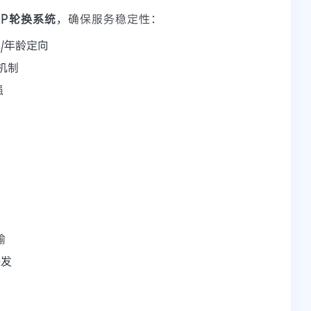
IP轮换系统
，确保服务稳定性：
家/年龄定向
荐机制
强
输
开发