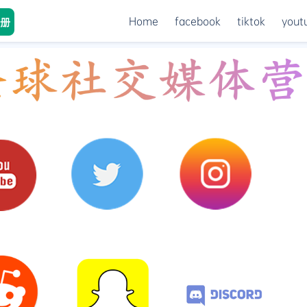
Home
facebook
tiktok
yout
册