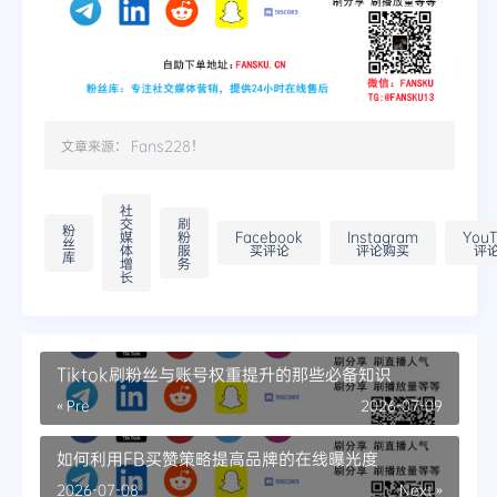
文章来源：
Fans228
！
社
交
刷
粉
媒
粉
Facebook
Instagram
You
丝
体
服
买评论
评论购买
评
库
增
务
长
Tiktok刷粉丝与账号权重提升的那些必备知识
« Pre
2026-07-09
如何利用FB买赞策略提高品牌的在线曝光度
2026-07-08
Next »