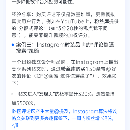
一步降低被平台风控的可能性。
经验分享：购买评论不仅是数量堆砌，更需模拟
真实用户行为。例如在YouTube上，
粉丝库
提供
的“分段式评论”（如“3分20秒的观点我不同
意”），能显著提升视频的加权评分。
案例三：Instagram时装品牌的“评论倒逼
搜索”策略
一个纽约独立设计师品牌，在Instagram上推出
夏季系列帖文时，通过
粉丝库
购买150条带@好
友的评论（如“@闺蜜 这件你穿绝了”）。效果如
下：
帖文进入“发现页”的概率提升320%，浏览量增
加5500次。
li>因评论区产生大量@提及，Instagram算法将该
帖文关联到更多兴趣标签下，一周内粉丝增长8%。
</li