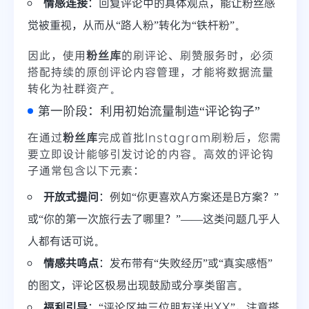
情感连接
：回复评论中的具体观点，能让粉丝感
觉被重视，从而从“路人粉”转化为“铁杆粉”。
因此，使用
粉丝库
的刷评论、刷赞服务时，必须
搭配持续的原创评论内容管理，才能将数据流量
转化为社群资产。
第一阶段：利用初始流量制造“评论钩子”
在通过
粉丝库
完成首批Instagram刷粉后，您需
要立即设计能够引发讨论的内容。高效的评论钩
子通常包含以下元素：
开放式提问
：例如“你更喜欢A方案还是B方案？”
或“你的第一次旅行去了哪里？”——这类问题几乎人
人都有话可说。
情感共鸣点
：发布带有“失败经历”或“真实感悟”
的图文，评论区极易出现鼓励或分享类留言。
福利引导
：“评论区抽三位朋友送出XX”，注意搭