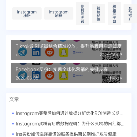
刷
粉
粉
互
赞
丝
Instagram
Instagram
丝
动
刷
库
涨粉
刷粉
粘
提
浏
平
性
升
览
台
Tiktok刷浏览量结合精准投放，提升品牌用户忠诚度
« Pre
2026-06-09
Facebook买粉：实现全球化营销的关键步骤
2026-06-08
Next »
文章
Instagram买赞后如何通过数据分析优化ROI创造长期价值
Instagram买粉背后的数据逻辑：为什么90%的网红都在用这套方法论
Ins买粉如何选择靠谱的服务提供商长期维护账号健康