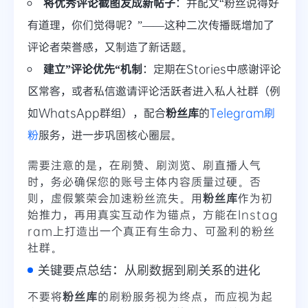
将优秀评论截图发成新帖子
：并配文“粉丝说得好
有道理，你们觉得呢？”——这种二次传播既增加了
评论者荣誉感，又制造了新话题。
建立”评论优先“机制
：定期在Stories中感谢评论
区常客，或者私信邀请评论活跃者进入私人社群（例
如WhatsApp群组），配合
粉丝库
的
Telegram刷
粉
服务，进一步巩固核心圈层。
需要注意的是，在刷赞、刷浏览、刷直播人气
时，务必确保您的账号主体内容质量过硬。否
则，虚假繁荣会加速粉丝流失。用
粉丝库
作为初
始推力，再用真实互动作为锚点，方能在Instag
ram上打造出一个真正有生命力、可盈利的粉丝
社群。
关键要点总结：从刷数据到刷关系的进化
不要将
粉丝库
的刷粉服务视为终点，而应视为起