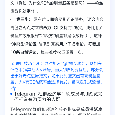
文（例如“为什么90%的刷量服务是骗局？——粉丝
库教你辨别”）。
第三步：
发布后立即购买刷评论服务，评论内容
需包含观点对立的两方（如支持方“确实，我们用了
粉丝库效果很好”和反方“刷量都是假数据”）。这种
“冲突型评论区”能吸引真实用户下场辩论，
每增加
10条自然评论
，算法推荐权重重置一次。
p>进阶技巧：刷评论时加入“@”提及功能，例如在
评论中@其他大V账号。当大V收到提醒后，部分会
出于好奇点进原推文，如果此时推文已有高粉丝覆
盖，大V有30%概率会选择转发，带来爆发式流量。
</p
Telegram 社群经济学：刷成员与刷浏览如
何打造有购买力的人群
Telegram群组和频道的核心指标是
成员活跃度