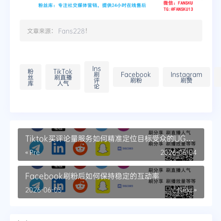
文章来源：
Fans228
！
Ins
粉
TikTok
刷
Facebook
Instagram
丝
刷直播
评
刷粉
刷赞
库
人气
论
Tiktok买评论量服务如何精准定位目标受众的UGC
内容激励
« Pre
2026-06-04
Facebook刷粉后如何保持稳定的互动率
2026-06-03
Next »