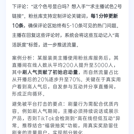
下评论：“这个色号显白吗？想入手”“求主播试色2号
链接”。粉丝库支持定制评论关键词，
每1分钟更新
10条
，确保评论区始终有5-10条可见的热门问题。
主播在回复这些评论时，系统会将这些互动记入“高
活跃度”标签，进一步推送流量。
案例分析：某服装类主播使用粉丝库服务后，其
直播间在线人数从平均200人提升至3000人，
其中
刷人气贡献了初始启动量
，而自然流量占比
从开播后的20%逐步升至70%。关键在于真实用
户看到高人气后，自发参与互动并分享直播间，
形成正向循环。
避免被平台打击的要点：刷量行为需配合优质内
容。例如刷人气期间，主播必须持续说话或展示
产品，否则TikTok会检测到“高在线但低互动”异
常。推荐结合“福袋抽奖”功能，用真实奖励留住
刷来的流量用户，实现部分转化。